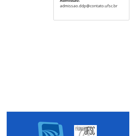
Admissão:
admissao.ddp@contato.ufsc.br