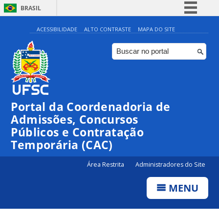
BRASIL
Simplifique!
ACESSIBILIDADE
ALTO CONTRASTE
MAPA DO SITE
Comunica BR
Participe
Acesso à informação
Legislação
Portal da Coordenadoria de
Canais
Admissões, Concursos
Públicos e Contratação
Temporária (CAC)
Área Restrita
Administradores do Site
MENU