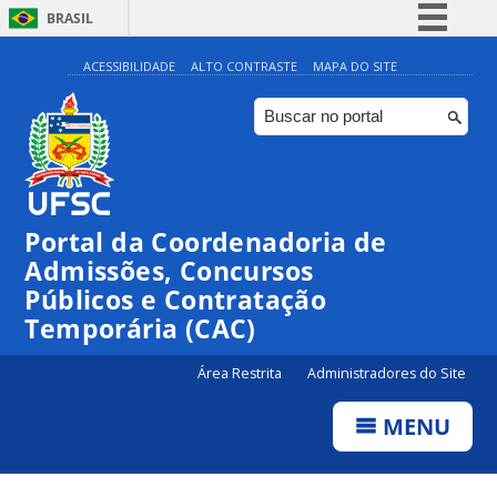
BRASIL
Simplifique!
ACESSIBILIDADE
ALTO CONTRASTE
MAPA DO SITE
Comunica BR
Participe
Acesso à informação
Legislação
Portal da Coordenadoria de
Canais
Admissões, Concursos
Públicos e Contratação
Temporária (CAC)
Área Restrita
Administradores do Site
MENU