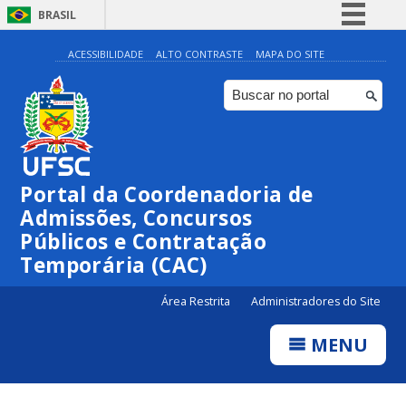
BRASIL
Simplifique!
ACESSIBILIDADE
ALTO CONTRASTE
MAPA DO SITE
Comunica BR
Participe
Acesso à informação
Legislação
Portal da Coordenadoria de
Canais
Admissões, Concursos
Públicos e Contratação
Temporária (CAC)
Área Restrita
Administradores do Site
MENU