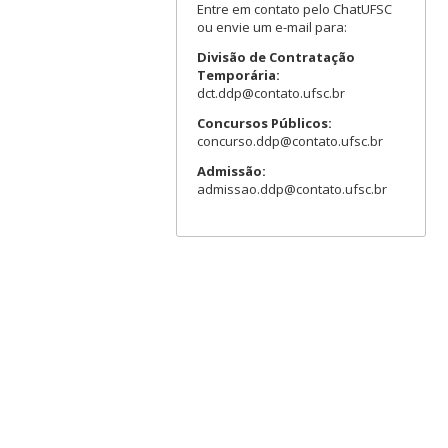
Entre em contato pelo ChatUFSC
ou envie um e-mail para:
Divisão de Contratação
Temporária:
dct.ddp@contato.ufsc.br
Concursos Públicos:
concurso.ddp@contato.ufsc.br
Admissão:
admissao.ddp@contato.ufsc.br