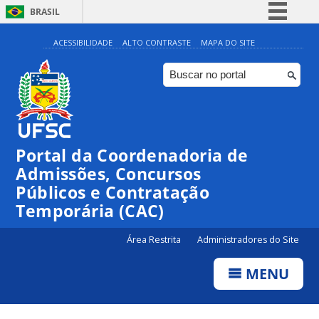
BRASIL
Simplifique!
ACESSIBILIDADE
ALTO CONTRASTE
MAPA DO SITE
Comunica BR
Participe
Acesso à informação
Legislação
Portal da Coordenadoria de
Canais
Admissões, Concursos
Públicos e Contratação
Temporária (CAC)
Área Restrita
Administradores do Site
MENU