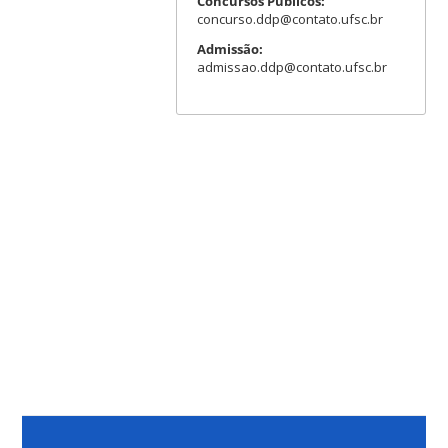
Concursos Públicos:
concurso.ddp@contato.ufsc.br
Admissão:
admissao.ddp@contato.ufsc.br