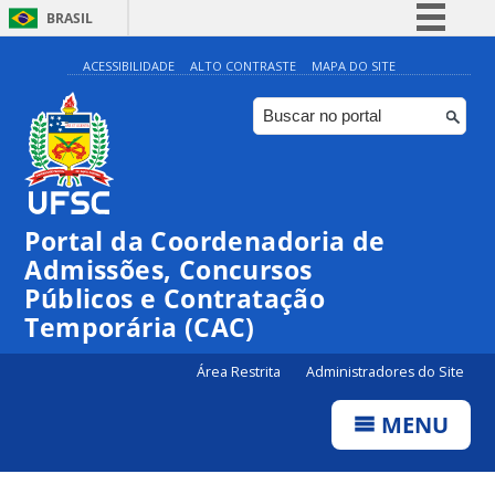
BRASIL
Simplifique!
ACESSIBILIDADE
ALTO CONTRASTE
MAPA DO SITE
Comunica BR
Participe
Acesso à informação
Legislação
Portal da Coordenadoria de
Canais
Admissões, Concursos
Públicos e Contratação
Temporária (CAC)
Área Restrita
Administradores do Site
MENU