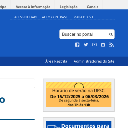
cipe
Acesso à informação
Legislação
Canais
ACESSIBILIDADE
ALTO CONTRASTE
MAPA DO SITE
Área Restrita
Administradores do Site
vo