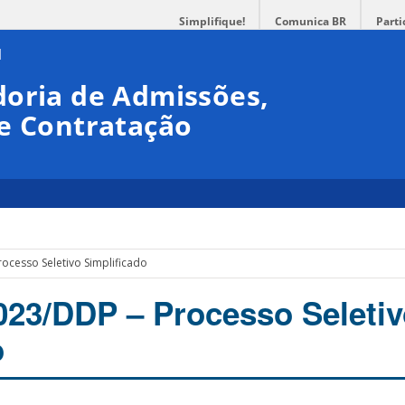
Simplifique!
Comunica BR
Parti
doria de Admissões,
 e Contratação
rocesso Seletivo Simplificado
2023/DDP – Processo Seleti
o