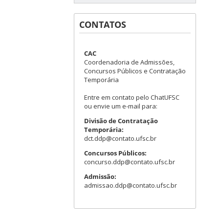
CONTATOS
CAC
Coordenadoria de Admissões,
Concursos Públicos e Contratação
Temporária
Entre em contato pelo ChatUFSC
ou envie um e-mail para:
Divisão de Contratação
Temporária:
dct.ddp@contato.ufsc.br
Concursos Públicos:
concurso.ddp@contato.ufsc.br
Admissão:
admissao.ddp@contato.ufsc.br