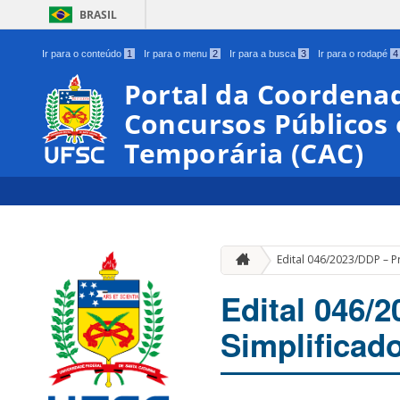
BRASIL
Ir para o conteúdo
1
Ir para o menu
2
Ir para a busca
3
Ir para o rodapé
4
Portal da Coordena
Concursos Públicos
Temporária (CAC)
Edital 046/2023/DDP – P
Edital 046/
Simplificad