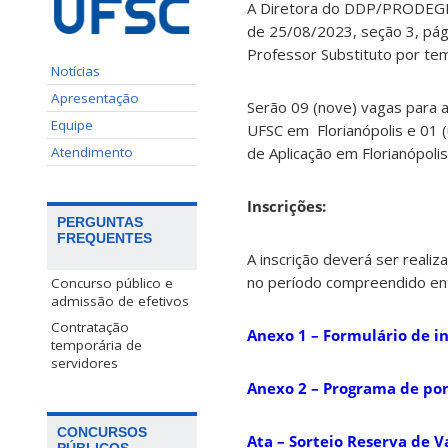
A Diretora do DDP/PRODEGE
de 25/08/2023, seção 3, pági
Professor Substituto por te
Notícias
Apresentação
Serão 09 (nove) vagas para 
Equipe
UFSC em Florianópolis e 01 
Atendimento
de Aplicação em Florianópolis
Ins
crições:
PERGUNTAS
FREQUENTES
A inscrição deverá ser reali
no período compreendido en
Concurso público e
admissão de efetivos
Contratação
Anexo 1 – Formulário de in
temporária de
servidores
Anexo 2 – Programa de pon
CONCURSOS
Ata – Sorteio Reserva de V
PÚBLICOS